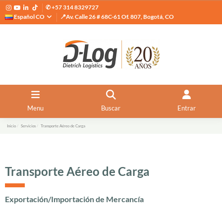
✆ +57 314 8329727
Español CO
📍Av. Calle 26 # 68C-61 Of. 807, Bogotá, CO
Menu
Buscar
Entrar
Inicio
Servicios
Transporte Aéreo de Carga
Transporte Aéreo de Carga
Exportación/Importación de Mercancía