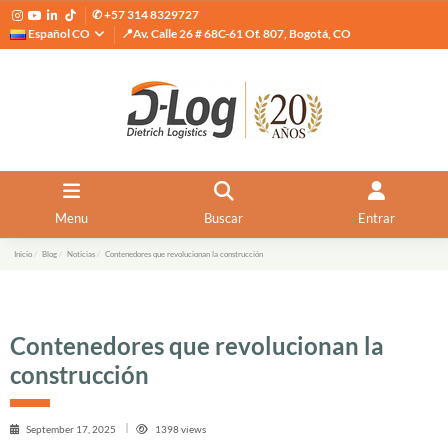
✆ +57 314 8329727
Español CO
📍Av. Calle 26 # 68C-61 Of. 807, Bogotá, CO
Menu
Buscar
Entrar
Inicio
Blog
Noticias
Contenedores que revolucionan la construcción
Contenedores que revolucionan la
construcción
September 17, 2025
1398 views