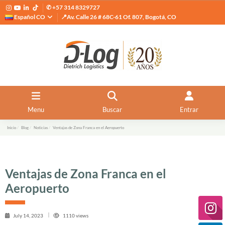
✆ +57 314 8329727
Español CO
📍Av. Calle 26 # 68C-61 Of. 807, Bogotá, CO
Menu
Buscar
Entrar
Inicio
Blog
Noticias
Ventajas de Zona Franca en el Aeropuerto
Ventajas de Zona Franca en el
Aeropuerto
July 14, 2023
1110 views